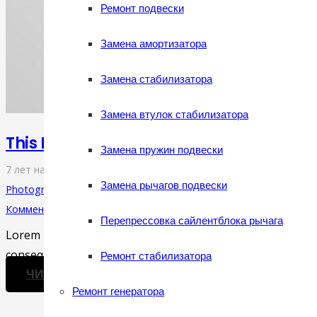
Ремонт подвески
Замена амортизатора
Замена стабилизатора
Замена втулок стабилизатора
This Post Looks Beautiful even with Long 
Замена пружин подвески
7 лет назад
Замена рычагов подвески
Photography
Комментариев нет
Перепрессовка сайлентблока рычага
Lorem ipsum dolor sit amet, consectetur adipiscing elit. Mor
consequat magna, id molestie…
Ремонт стабилизатора
ЧИТАТЬ ДАЛЕЕ
Ремонт генератора