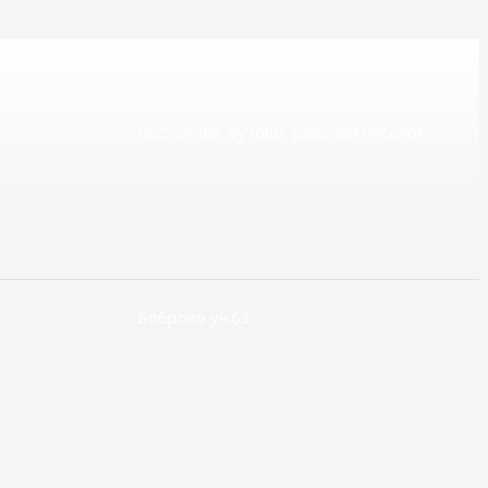
Восточное Бутово, рабочий посёлок,
Боброво уч.63