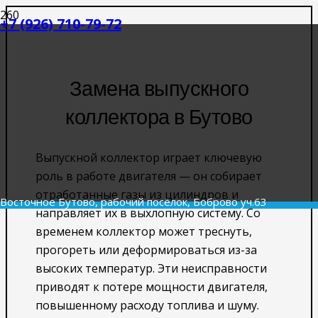
+7 (926) 710-79-72
Замена выпускного
коллектора в Бутово
Выпускной коллектор играет ключевую
роль в работе двигателя — он собирает
отработанные газы из цилиндров и
Восточное Бутово, рабочий посёлок, Боброво уч.63
направляет их в выхлопную систему. Со
временем коллектор может треснуть,
прогореть или деформироваться из-за
высоких температур. Эти неисправности
приводят к потере мощности двигателя,
повышенному расходу топлива и шуму.