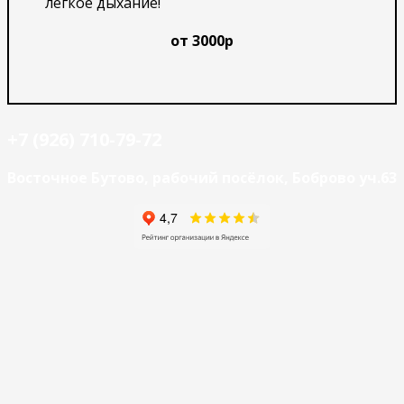
лёгкое дыхание!
от 3000р
+7 (926) 710-79-72
Восточное Бутово, рабочий посёлок, Боброво уч.63